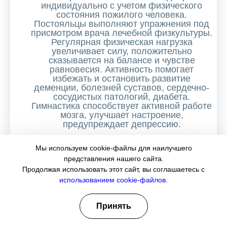
индивидуально с учетом физического
состояния пожилого человека.
Постояльцы выполняют упражнения под
присмотром врача лечебной физкультуры.
Регулярная физическая нагрузка
увеличивает силу, положительно
сказывается на балансе и чувстве
равновесия. Активность помогает
избежать и остановить развитие
деменции, болезней суставов, сердечно-
сосудистых патологий, диабета.
Гимнастика способствует активной работе
мозга, улучшает настроение,
предупреждает депрессию.
Прогулки на свежем воздухе.
Простой и
Мы используем cookie-файлы для наилучшего
эффективный способ оздоровления и
представления нашего сайта.
поддержки работы организма – ходьба.
Продолжая использовать этот сайт, вы соглашаетесь с
Постояльцы прогуливаются
использованием cookie-файлов.
самостоятельно или под присмотром
сотрудников. Минимальное время
прогулок – 15 минут. Свежий воздух
Принять
благотворно влияет на самочувствие
пожилых людей. На прогулке кровь