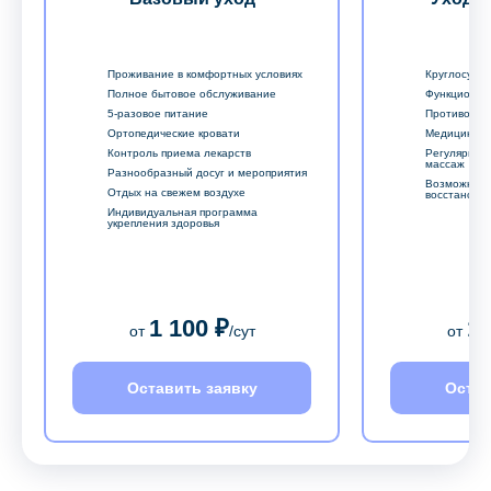
Проживание в комфортных условиях
Круглосуточ
Полное бытовое обслуживание
Функционал
5-разовое питание
Противопро
Ортопедические кровати
Медицински
Контроль приема лекарств
Регулярный
массаж
Разнообразный досуг и мероприятия
Возможност
Отдых на свежем воздухе
восстановл
Индивидуальная программа
укрепления здоровья
1 100 ₽
1 
от
/сут
от
Оставить заявку
Остав