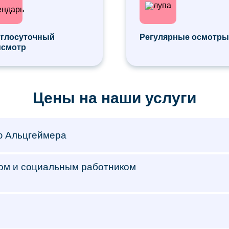
углосуточный
Регулярные осмотр
исмотр
Цены на наши услуги
ю Альцгеймера
гом и социальным работником