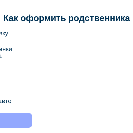
Как оформить родственника
вку
енки
а
авто