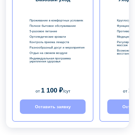
Проживание в комфортных условиях
Круглосуточ
Полное бытовое обслуживание
Функционал
5-разовое питание
Противопро
Ортопедические кровати
Медицински
Контроль приема лекарств
Регулярный
массаж
Разнообразный досуг и мероприятия
Возможност
Отдых на свежем воздухе
восстановл
Индивидуальная программа
укрепления здоровья
1 100 ₽
1 
от
/сут
от
Оставить заявку
Остав