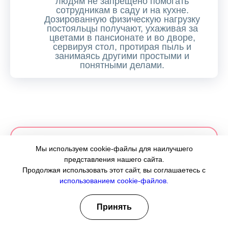
людям не запрещено помогать
сотрудникам в саду и на кухне.
Дозированную физическую нагрузку
постояльцы получают, ухаживая за
цветами в пансионате и во дворе,
сервируя стол, протирая пыль и
занимаясь другими простыми и
понятными делами.
Мы используем cookie-файлы для наилучшего
Запишитесь на бесплатную
представления нашего сайта.
Продолжая использовать этот сайт, вы соглашаетесь с
экскурсию!
использованием cookie-файлов.
Выбор пансионата для вашего близкого человека -
ответственная задача. Посмотрите своими глазами на
Принять
условия в наших домах, познакомьтесь с персоналом.