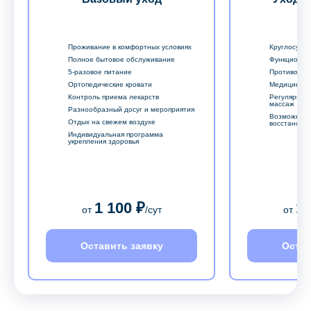
Проживание в комфортных условиях
Круглосуточ
Полное бытовое обслуживание
Функционал
5-разовое питание
Противопро
Ортопедические кровати
Медицински
Контроль приема лекарств
Регулярный
массаж
Разнообразный досуг и мероприятия
Возможност
Отдых на свежем воздухе
восстановл
Индивидуальная программа
укрепления здоровья
1 100 ₽
1 
от
/сут
от
Оставить заявку
Остав